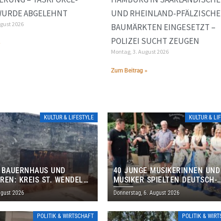
WURDE ABGELEHNT
UND RHEINLAND-PFÄLZISCH
ugust 2026
BAUMÄRKTEN EINGESETZT –
POLIZEI SUCHT ZEUGEN
»
Montag, 3. August 2026
Zum Beitrag »
KULTUR & LIFESTYLE
KULTUR & LI
 BAUERNHAUS UND
40 JUNGE MUSIKERINNEN UND
REN: KREIS ST. WENDEL
MUSIKER SPIELTEN DEUTSCH-
M TAG DES OFFENEN
BRASILIANISCHES PROGRAMM 
ugust 2026
Donnerstag, 6. August 2026
S EIN
THOLEY
POLITIK & WIRTSCHAFT
POLITIK & WIR