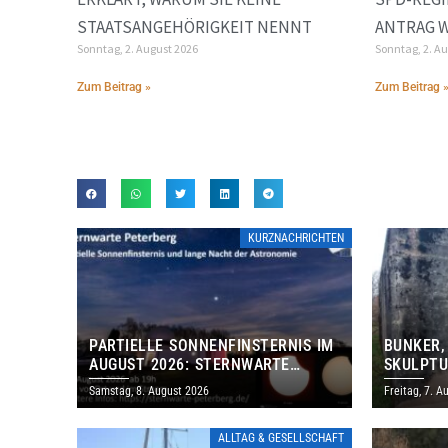
STAATSANGEHÖRIGKEIT NENNT
ANTRAG 
Sonntag, 2. August 2026
Sonntag, 2. A
Zum Beitrag »
Zum Beitrag 
KURZNACHRICHTEN
PARTIELLE SONNENFINSTERNIS IM
BUNKER,
AUGUST 2026: STERNWARTE
SKULPTU
PETERBERG ÖFFNET KOSTENLOS
LÄDT ZU
Samstag, 8. August 2026
Freitag, 7. A
IHRE TORE
DENKMAL
ALLTAG & GESELLSCHAFT