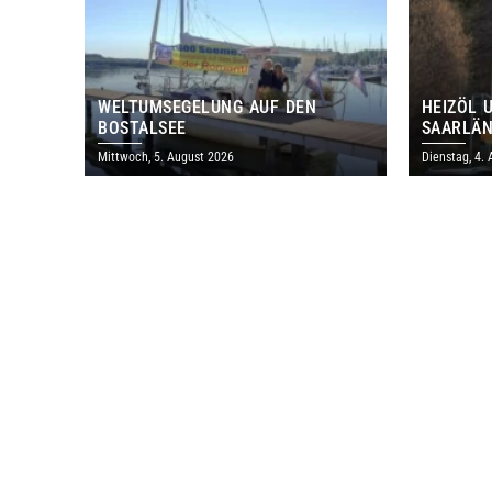
WELTUMSEGELUNG AUF DEN
HEIZÖL 
BOSTALSEE
SAARLÄN
IM JULI
Mittwoch, 5. August 2026
Dienstag, 4.