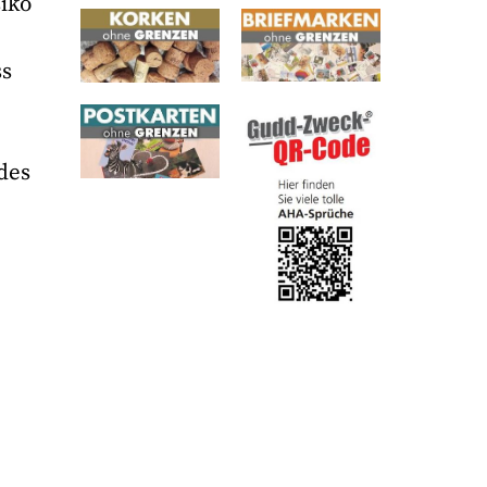
siko
ss
des