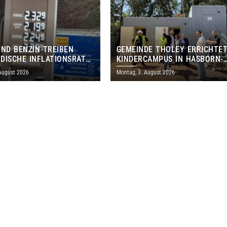
UND BENZIN TREIBEN
GEMEINDE THOLEY ERRICHTE
DISCHE INFLATIONSRATE
KINDERCAMPUS IN HASBORN-
 AUF 3,2 PROZENT
DAUTWEILER FÜR RUND 8,5 BI
 August 2026
Montag, 3. August 2026
MILLIONEN EURO