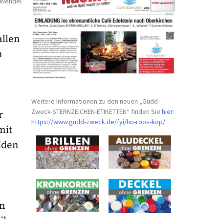
. Wendel
allen
h
Weitere Informationen zu den neuen „Gudd-
Zweck-STERNZEICHEN-
ETIKETTEN“ finden Sie
hier
:
r
https://www.gudd-zweck.de/fyi/
ho-roos-kop/
mit
iden
in