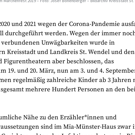
m Märchenfest 2019 – Foto: Josef Bonenberger – Bildarchiv Kreisstadt St
 2020 und 2021 wegen der Corona-Pandemie ausf
 Fall durchgeführt werden. Wegen der immer noc
t verbundenen Unwägbarkeiten wurde in
n Kreisstadt und Landkreis St. Wendel und den
 Figurentheatern aber beschlossen, das
 am 19. und 20. März, nun am 3. und 4. Septembe
n regelmäßig zahlreiche Kinder ab 3 Jahren 
insgesamt mehrere Hundert Personen an den be
räumliche Nähe zu den Erzähler*innen und
raussetzungen sind im Mia-Münster-Haus zwar 