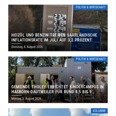
POLITIK & WIRTSCHAFT
HEIZÖL UND BENZIN TREIBEN SAARLÄNDISCHE
INFLATIONSRATE IM JULI AUF 3,2 PROZENT
Dienstag, 4. August 2026
POLITIK & WIRTSCHAFT
GEMEINDE THOLEY ERRICHTET KINDERCAMPUS IN
HASBORN-DAUTWEILER FÜR RUND 8,5 BIS 9
MILLIONEN EURO
Montag, 3. August 2026
KOLUMNE