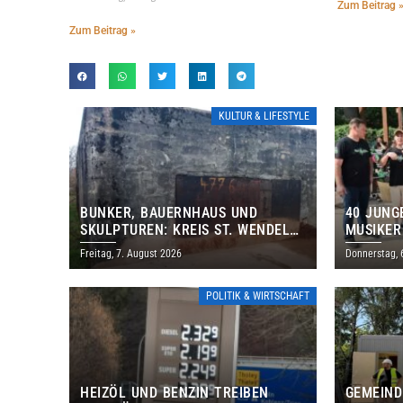
Zum Beitrag 
Zum Beitrag »
KULTUR & LIFESTYLE
BUNKER, BAUERNHAUS UND
40 JUNG
SKULPTUREN: KREIS ST. WENDEL
MUSIKER
LÄDT ZUM TAG DES OFFENEN
BRASILI
Freitag, 7. August 2026
Donnerstag, 
DENKMALS EIN
THOLEY
POLITIK & WIRTSCHAFT
HEIZÖL UND BENZIN TREIBEN
GEMEIND