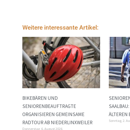
Weitere interessante Artikel:
BIKEBÄREN UND
SENIORE
SENIORENBEAUFTRAGTE
SAALBAU:
ORGANISIEREN GEMEINSAME
ÄLTEREN
Sonntag, 2. A
RADTOUR AB NIEDERLINXWEILER
Donnerstag, 6. August 2026