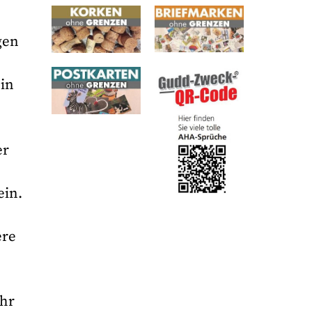
gen
ein
er
ein.
ere
ehr