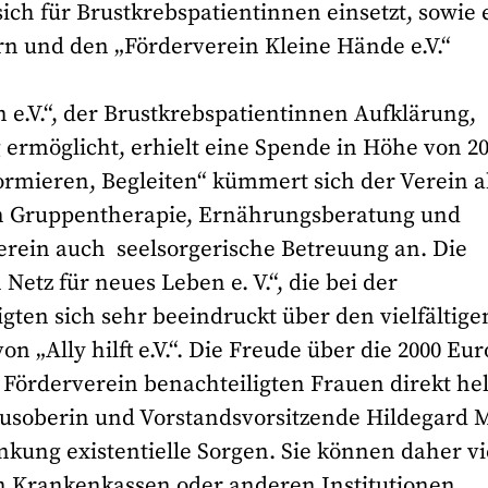
 sich für Brustkrebspatientinnen einsetzt, sowie 
n und den „Förderverein Kleine Hände e.V.“
 e.V.“, der Brustkrebspatientinnen Aufklärung,
 ermöglicht, erhielt eine Spende in Höhe von 2
rmieren, Begleiten“ kümmert sich der Verein 
en Gruppentherapie, Ernährungsberatung und
erein auch seelsorgerische Betreuung an. Die
Netz für neues Leben e. V.“, die bei der
en sich sehr beeindruckt über den vielfältige
n „Ally hilft e.V.“. Die Freude über die 2000 Eur
Förderverein benachteiligten Frauen direkt hel
ausoberin und Vorstandsvorsitzende Hildegard 
kung existentielle Sorgen. Sie können daher vi
en Krankenkassen oder anderen Institutionen