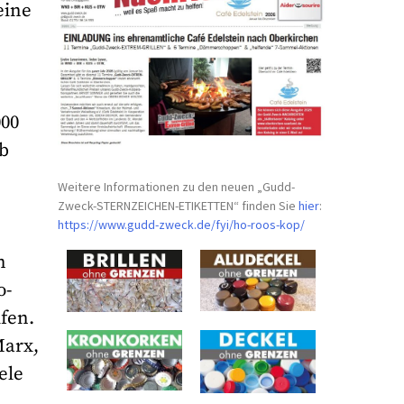
eine
000
ab
Weitere Informationen zu den neuen „Gudd-
Zweck-STERNZEICHEN-
ETIKETTEN“ finden Sie
hier
:
https://www.gudd-zweck.de/fyi/
ho-roos-kop/
n
o-
fen.
Marx,
ele