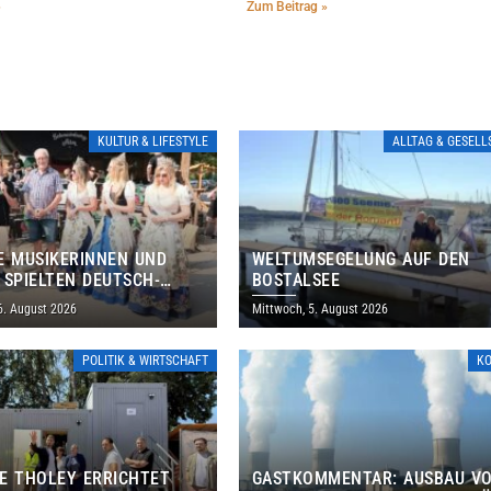
»
Zum Beitrag »
KULTUR & LIFESTYLE
ALLTAG & GESEL
E MUSIKERINNEN UND
WELTUMSEGELUNG AUF DEN
 SPIELTEN DEUTSCH-
BOSTALSEE
ANISCHES PROGRAMM IN
6. August 2026
Mittwoch, 5. August 2026
POLITIK & WIRTSCHAFT
K
E THOLEY ERRICHTET
GASTKOMMENTAR: AUSBAU V