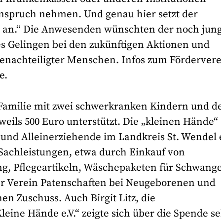
spruch nehmen. Und genau hier setzt der
V. an.“ Die Anwesenden wünschten der noch jun
gutes Gelingen bei den zukünftigen Aktionen und
enachteiligter Menschen. Infos zum Förderver
e.
 Familie mit zwei schwerkranken Kindern und d
eweils 500 Euro unterstützt. Die „kleinen Hände“
n und Alleinerziehende im Landkreis St. Wendel 
Sachleistungen, etwa durch Einkauf von
g, Pflegeartikeln, Wäschepaketen für Schwang
r Verein Patenschaften bei Neugeborenen und
en Zuschuss. Auch Birgit Litz, die
leine Hände e.V.“ zeigte sich über die Spende s