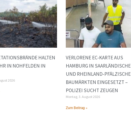
ETATIONSBRÄNDE HALTEN
VERLORENE EC-KARTE AUS
HR IN NOHFELDEN IN
HAMBURG IN SAARLÄNDISCH
UND RHEINLAND-PFÄLZISCH
ugust 2026
BAUMÄRKTEN EINGESETZT –
POLIZEI SUCHT ZEUGEN
»
Montag, 3. August 2026
Zum Beitrag »