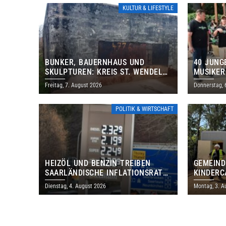
KULTUR & LIFESTYLE
BUNKER, BAUERNHAUS UND
40 JUNG
SKULPTUREN: KREIS ST. WENDEL
MUSIKER
LÄDT ZUM TAG DES OFFENEN
BRASILI
Freitag, 7. August 2026
Donnerstag, 
DENKMALS EIN
THOLEY
POLITIK & WIRTSCHAFT
HEIZÖL UND BENZIN TREIBEN
GEMEIND
SAARLÄNDISCHE INFLATIONSRATE
KINDERC
IM JULI AUF 3,2 PROZENT
DAUTWEI
Dienstag, 4. August 2026
Montag, 3. A
MILLION