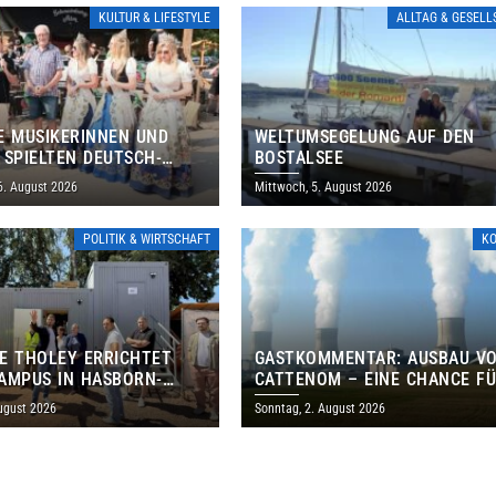
KULTUR & LIFESTYLE
ALLTAG & GESEL
E MUSIKERINNEN UND
WELTUMSEGELUNG AUF DEN
 SPIELTEN DEUTSCH-
BOSTALSEE
ANISCHES PROGRAMM IN
6. August 2026
Mittwoch, 5. August 2026
POLITIK & WIRTSCHAFT
K
E THOLEY ERRICHTET
GASTKOMMENTAR: AUSBAU V
AMPUS IN HASBORN-
CATTENOM – EINE CHANCE F
LER FÜR RUND 8,5 BIS 9
LOTHRINGEN UND DAS SAARL
ugust 2026
Sonntag, 2. August 2026
EN EURO