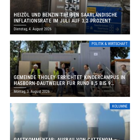
HEIZÖL UND BENZIN TREIBEN SAARLÄNDISCHE
INFLATIONSRATE IM JULI AUF 3,2 PROZENT
Dienstag, 4. August 2026
POLITIK & WIRTSCHAFT
GEMEINDE THOLEY ERRICHTET KINDERCAMPUS IN
HASBORN-DAUTWEILER FÜR RUND 8,5 BIS 9
MILLIONEN EURO
Montag, 3. August 2026
KOLUMNE
GASTKOMMENTAR: AUSBAU VON CATTENOM –