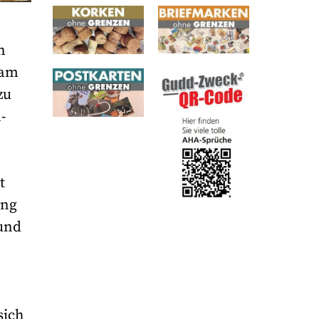
n
sam
zu
-
t
ing
 und
sich