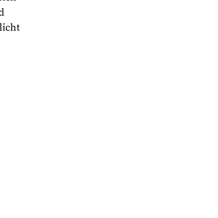
d
licht