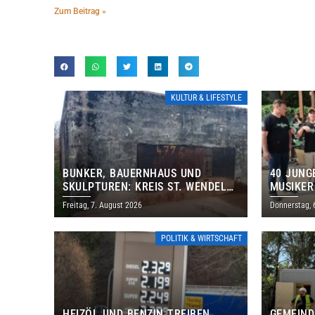
Zum Beitrag »
KULTUR & LIFESTYLE
BUNKER, BAUERNHAUS UND
40 JUNG
SKULPTUREN: KREIS ST. WENDEL
MUSIKER
LÄDT ZUM TAG DES OFFENEN
BRASILI
Freitag, 7. August 2026
Donnerstag, 
DENKMALS EIN
THOLEY
POLITIK & WIRTSCHAFT
HEIZÖL UND BENZIN TREIBEN
GEMEIND