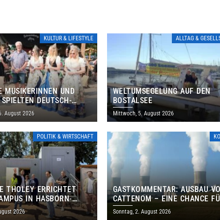
KULTUR & LIFESTYLE
ALLTAG & GESEL
E MUSIKERINNEN UND
WELTUMSEGELUNG AUF DEN
 SPIELTEN DEUTSCH-
BOSTALSEE
ANISCHES PROGRAMM IN
6. August 2026
Mittwoch, 5. August 2026
POLITIK & WIRTSCHAFT
K
E THOLEY ERRICHTET
GASTKOMMENTAR: AUSBAU V
AMPUS IN HASBORN-
CATTENOM – EINE CHANCE F
LER FÜR RUND 8,5 BIS 9
LOTHRINGEN UND DAS SAARL
ugust 2026
Sonntag, 2. August 2026
EN EURO