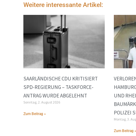
Weitere interessante Artikel:
SAARLÄNDISCHE CDU KRITISIERT
VERLOREN
SPD-REGIERUNG – TASKFORCE-
HAMBURG
ANTRAG WURDE ABGELEHNT
UND RHE
Sonntag, 2. August 2026
BAUMÄRK
POLIZEI 
Zum Beitrag »
Montag, 3. Au
Zum Beitrag 