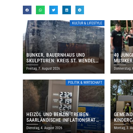
KULTUR & LIFESTYLE
BUNKER, BAUERNHAUS UND
40 JUNG
SKULPTUREN: KREIS ST. WENDEL
MUSIKER
LÄDT ZUM TAG DES OFFENEN
BRASILI
Freitag, 7. August 2026
Donnerstag, 
DENKMALS EIN
THOLEY
POLITIK & WIRTSCHAFT
HEIZÖL UND BENZIN TREIBEN
GEMEIND
SAARLÄNDISCHE INFLATIONSRATE
KINDERC
IM JULI AUF 3,2 PROZENT
DAUTWEI
Dienstag, 4. August 2026
Montag, 3. A
MILLION