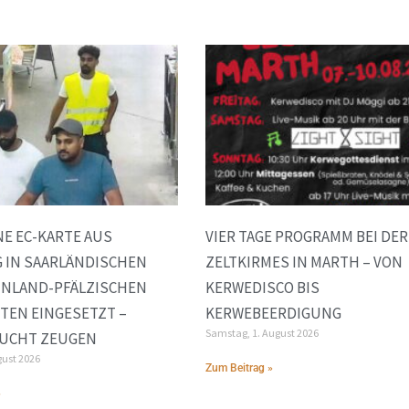
E EC-KARTE AUS
VIER TAGE PROGRAMM BEI DER
 IN SAARLÄNDISCHEN
ZELTKIRMES IN MARTH – VON
INLAND-PFÄLZISCHEN
KERWEDISCO BIS
TEN EINGESETZT –
KERWEBEERDIGUNG
Samstag, 1. August 2026
SUCHT ZEUGEN
gust 2026
Zum Beitrag »
»