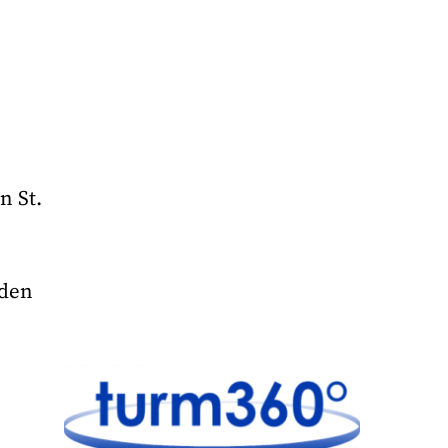
n St.
 den