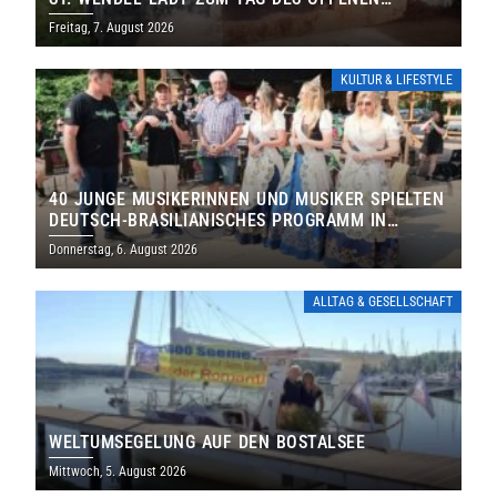
DENKMALS EIN
Freitag, 7. August 2026
KULTUR & LIFESTYLE
40 JUNGE MUSIKERINNEN UND MUSIKER SPIELTEN
DEUTSCH-BRASILIANISCHES PROGRAMM IN
THOLEY
Donnerstag, 6. August 2026
ALLTAG & GESELLSCHAFT
WELTUMSEGELUNG AUF DEN BOSTALSEE
Mittwoch, 5. August 2026