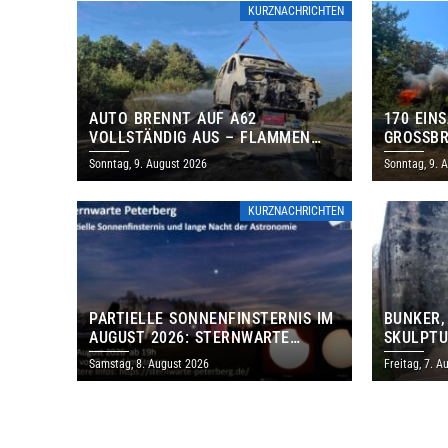
KURZNACHRICHTEN
AUTO BRENNT AUF A62
170 EIN
VOLLSTÄNDIG AUS – FLAMMEN
GROSSBR
GREIFEN AUF BÖSCHUNG ÜBER
Sonntag, 9. August 2026
Sonntag, 9. 
KURZNACHRICHTEN
PARTIELLE SONNENFINSTERNIS IM
BUNKER,
AUGUST 2026: STERNWARTE
SKULPTU
PETERBERG ÖFFNET KOSTENLOS
LÄDT ZU
Samstag, 8. August 2026
Freitag, 7. A
IHRE TORE
DENKMAL