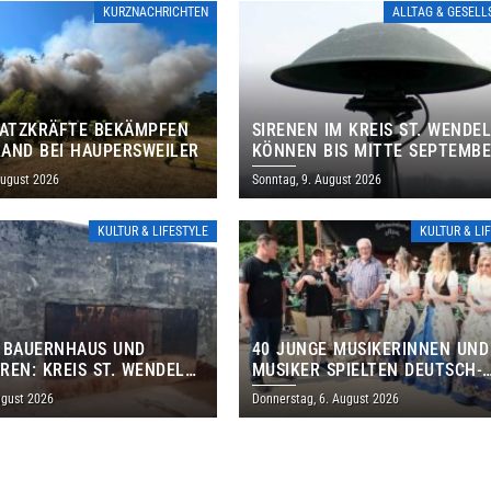
KURZNACHRICHTEN
ALLTAG & GESEL
SATZKRÄFTE BEKÄMPFEN
SIRENEN IM KREIS ST. WENDE
AND BEI HAUPERSWEILER
KÖNNEN BIS MITTE SEPTEMB
AUSSERPLANMÄSSIG HEULEN
August 2026
Sonntag, 9. August 2026
KULTUR & LIFESTYLE
KULTUR & LI
 BAUERNHAUS UND
40 JUNGE MUSIKERINNEN UND
REN: KREIS ST. WENDEL
MUSIKER SPIELTEN DEUTSCH-
M TAG DES OFFENEN
BRASILIANISCHES PROGRAMM 
ugust 2026
Donnerstag, 6. August 2026
S EIN
THOLEY