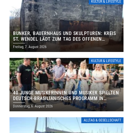
KULTUR & LIFESTYLE
BUNKER, BAUERNHAUS UND SKULPTUREN: KREIS
ST. WENDEL LÄDT ZUM TAG DES OFFENEN
DENKMALS EIN
Freitag, 7. August 2026
KULTUR & LIFESTYLE
40 JUNGE MUSIKERINNEN UND MUSIKER SPIELTEN
DEUTSCH-BRASILIANISCHES PROGRAMM IN
THOLEY
Donnerstag, 6. August 2026
ALLTAG & GESELLSCHAFT