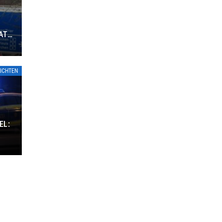
ATE
ICHTEN
EL: