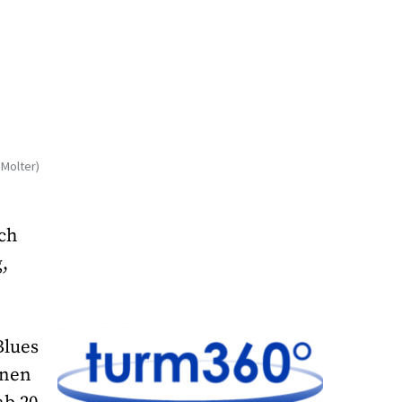
 Molter)
ich
,
Blues
enen