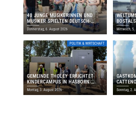
40 JUNGE MUSIKERINNEN UND
WELTUMS
MUSIKER SPIELTEN DEUTSCH-
BOSTALS
BRASILIANISCHES PROGRAMM IN
Donnerstag, 6. August 2026
Mittwoch, 5.
THOLEY
POLITIK & WIRTSCHAFT
GEMEINDE THOLEY ERRICHTET
GASTKO
KINDERCAMPUS IN HASBORN-
CATTENO
DAUTWEILER FÜR RUND 8,5 BIS 9
LOTHRIN
Montag, 3. August 2026
Sonntag, 2. 
MILLIONEN EURO