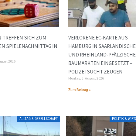
 TREFFEN SICH ZUM
VERLORENE EC-KARTE AUS
EN SPIELENACHMITTAG IN
HAMBURG IN SAARLÄNDISCH
UND RHEINLAND-PFÄLZISCH
ugust 2026
BAUMÄRKTEN EINGESETZT –
POLIZEI SUCHT ZEUGEN
»
Montag, 3. August 2026
Zum Beitrag »
ALLTAG & GESELLSCHAFT
POLITIK & WIR