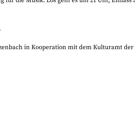
g für die Musik. Los geht es um 21 Uhr, Einlass 
.
arzenbach in Kooperation mit dem Kulturamt der