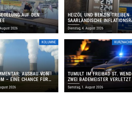
EGELUNG AUF DEN
HEIZÖL UND BENZIN TREIBEN
EE
SAARLÄNDISCHE INFLATIONSR
IM JULI AUF 3,2 PROZENT
 August 2026
Dienstag, 4. August 2026
KOLUMNE
KURZNACHR
MMENTAR: AUSBAU VON
TUMULT IM FREIBAD ST. WEND
M – EINE CHANCE FÜR
ZWEI BADEMEISTER VERLETZT
GEN UND DAS SAARLAND
August 2026
Samstag, 1. August 2026