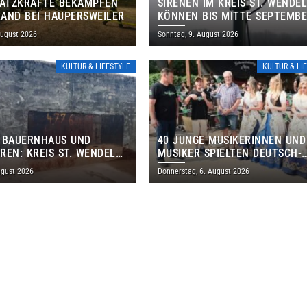
SATZKRÄFTE BEKÄMPFEN
SIRENEN IM KREIS ST. WENDE
AND BEI HAUPERSWEILER
KÖNNEN BIS MITTE SEPTEMB
AUSSERPLANMÄSSIG HEULEN
August 2026
Sonntag, 9. August 2026
KULTUR & LIFESTYLE
KULTUR & LI
 BAUERNHAUS UND
40 JUNGE MUSIKERINNEN UND
REN: KREIS ST. WENDEL
MUSIKER SPIELTEN DEUTSCH-
M TAG DES OFFENEN
BRASILIANISCHES PROGRAMM 
ugust 2026
Donnerstag, 6. August 2026
S EIN
THOLEY