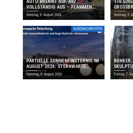
AUTO BRENNT AUF A62
170 EIN
VOLLSTÄNDIG AUS – FLAMMEN
GROSSBR
GREIFEN AUF BÖSCHUNG ÜBER
Sonntag, 9. August 2026
Sonntag, 9. 
KURZNACHRICHTEN
PARTIELLE SONNENFINSTERNIS IM
BUNKER,
AUGUST 2026: STERNWARTE
SKULPTU
PETERBERG ÖFFNET KOSTENLOS
LÄDT ZU
Samstag, 8. August 2026
Freitag, 7. A
IHRE TORE
DENKMAL