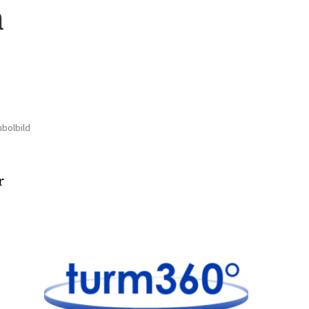
n
bolbild
r