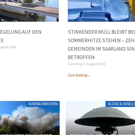
EGELUNG AUF DEN
STINKENDER MÜLL BLEIBT BE
EE
SOMMERHITZE STEHEN – ZE
August 2026
GEMEINDEN IM SAARLAND SI
BETROFFEN
»
Samstag, 8. August 2026
Zum Beitrag »
KURZNACHRICHTEN
ALLTAG & GESEL