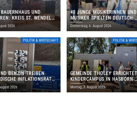
 BAUERNHAUS UND
40 JUNGE MUSIKERINNEN UND
REN: KREIS ST. WENDEL
MUSIKER SPIELTEN DEUTSCH-
M TAG DES OFFENEN
BRASILIANISCHES PROGRAMM 
ugust 2026
Donnerstag, 6. August 2026
S EIN
THOLEY
POLITIK & WIRTSCHAFT
POLITIK & WIR
UND BENZIN TREIBEN
GEMEINDE THOLEY ERRICHTE
DISCHE INFLATIONSRATE
KINDERCAMPUS IN HASBORN-
 AUF 3,2 PROZENT
DAUTWEILER FÜR RUND 8,5 BI
 August 2026
Montag, 3. August 2026
MILLIONEN EURO