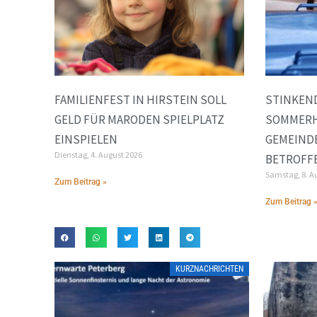
FAMILIENFEST IN HIRSTEIN SOLL
STINKEND
GELD FÜR MARODEN SPIELPLATZ
SOMMERH
EINSPIELEN
GEMEINDE
Dienstag, 4. August 2026
BETROFF
Samstag, 8. A
Zum Beitrag »
Zum Beitrag 
KURZNACHRICHTEN