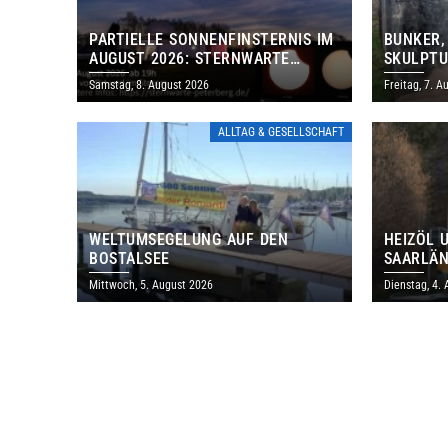
PARTIELLE SONNENFINSTERNIS IM
BUNKER,
AUGUST 2026: STERNWARTE
SKULPTU
PETERBERG ÖFFNET KOSTENLOS
LÄDT ZU
Samstag, 8. August 2026
Freitag, 7. A
IHRE TORE
DENKMAL
ALLTAG & GESELLSCHAFT
WELTUMSEGELUNG AUF DEN
HEIZÖL 
BOSTALSEE
SAARLÄN
IM JULI
Mittwoch, 5. August 2026
Dienstag, 4.