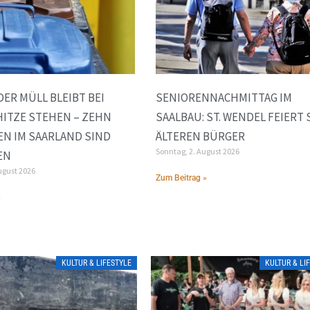
ER MÜLL BLEIBT BEI
SENIORENNACHMITTAG IM
ITZE STEHEN – ZEHN
SAALBAU: ST. WENDEL FEIERT 
N IM SAARLAND SIND
ÄLTEREN BÜRGER
Sonntag, 2. August 2026
EN
ugust 2026
Zum Beitrag »
»
KULTUR & LIFESTYLE
KULTUR & LI