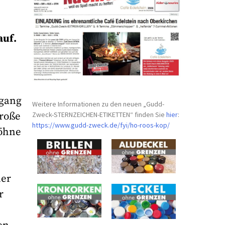
auf.
ugang
Weitere Informationen zu den neuen „Gudd-
Zweck-STERNZEICHEN-
ETIKETTEN“ finden Sie
hier
:
große
https://www.gudd-zweck.de/fyi/
ho-roos-kop/
löhne
ner
r