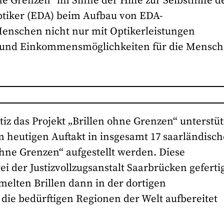
ne Grenzen“ im Sinne der Hilfe zur Selbsthilfe d
tiker (EDA) beim Aufbau von EDA-
Menschen nicht nur mit Optikerleistungen
e und Einkommensmöglichkeiten für die Mensc
tiz das Projekt „Brillen ohne Grenzen“ unterstü
m heutigen Auftakt in insgesamt 17 saarländisc
ne Grenzen“ aufgestellt werden. Diese
der Justizvollzugsanstalt Saarbrücken gefertig
melten Brillen dann in der dortigen
n die bedürftigen Regionen der Welt aufbereitet