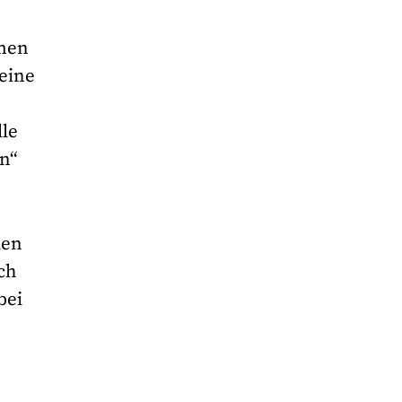
rmen
seine
lle
en“
len
uch
bei