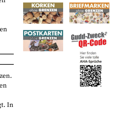
en
hen
tzen.
hen
t. In