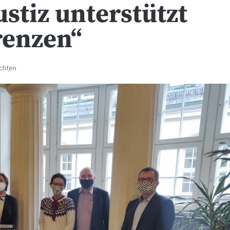
stiz unterstützt
renzen“
ichten