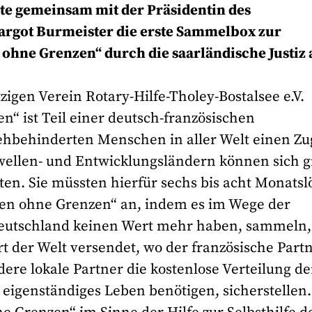
ute gemeinsam mit der Präsidentin des
argot Burmeister die erste Sammelbox zur
 ohne Grenzen“ durch die saarländische Justiz 
gen Verein Rotary-Hilfe-Tholey-Bostalsee e.V.
n“ ist Teil einer deutsch-französischen
 sehbehinderten Menschen in aller Welt einen Z
chwellen- und Entwicklungsländern können sich 
sten. Sie müssten hierfür sechs bis acht Monats
illen ohne Grenzen“ an, indem es im Wege der
n Deutschland keinen Wert mehr haben, sammeln,
t der Welt versendet, wo der französische Part
dere lokale Partner die kostenlose Verteilung de
n eigenständiges Leben benötigen, sicherstellen.