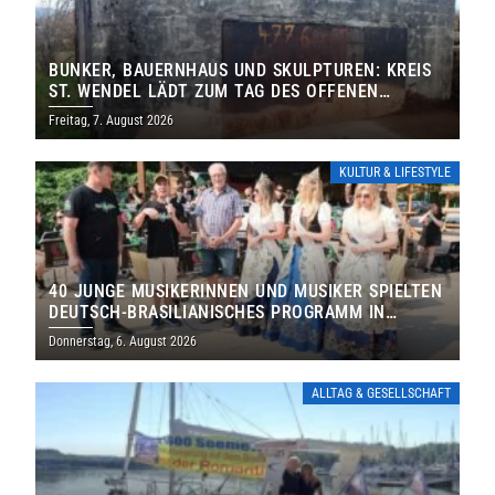
BUNKER, BAUERNHAUS UND SKULPTUREN: KREIS
ST. WENDEL LÄDT ZUM TAG DES OFFENEN
DENKMALS EIN
Freitag, 7. August 2026
KULTUR & LIFESTYLE
40 JUNGE MUSIKERINNEN UND MUSIKER SPIELTEN
DEUTSCH-BRASILIANISCHES PROGRAMM IN
THOLEY
Donnerstag, 6. August 2026
ALLTAG & GESELLSCHAFT