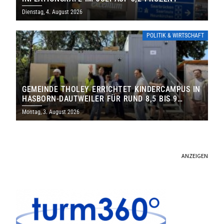
Dienstag, 4. August 2026
POLITIK & WIRTSCHAFT
GEMEINDE THOLEY ERRICHTET KINDERCAMPUS IN
HASBORN-DAUTWEILER FÜR RUND 8,5 BIS 9
MILLIONEN EURO
Montag, 3. August 2026
ANZEIGEN