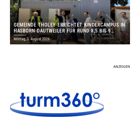
GEMEINDE THOLEY ERRICHTET KINDERCAMPUS IN
HASBORN-DAUTWEILER FÜR RUND 8,5 BIS 9
MILLIONEN EURO
Montag, 3. August 2026
ANZEIGEN