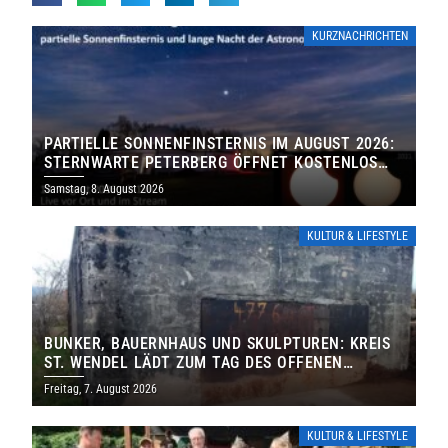
KURZNACHRICHTEN
PARTIELLE SONNENFINSTERNIS IM AUGUST 2026:
STERNWARTE PETERBERG ÖFFNET KOSTENLOS
IHRE TORE
Samstag, 8. August 2026
KULTUR & LIFESTYLE
BUNKER, BAUERNHAUS UND SKULPTUREN: KREIS
ST. WENDEL LÄDT ZUM TAG DES OFFENEN
DENKMALS EIN
Freitag, 7. August 2026
KULTUR & LIFESTYLE