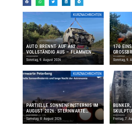
KURZNACHRICHTEN
AUTO BRENNT AUF A62
170 EIN
VOLLSTÄNDIG AUS – FLAMMEN
GROSSBR
GREIFEN AUF BÖSCHUNG ÜBER
Sonntag, 9. August 2026
Sonntag, 9. 
KURZNACHRICHTEN
PARTIELLE SONNENFINSTERNIS IM
BUNKER,
AUGUST 2026: STERNWARTE
SKULPTU
PETERBERG ÖFFNET KOSTENLOS
LÄDT ZU
Samstag, 8. August 2026
Freitag, 7. A
IHRE TORE
DENKMAL