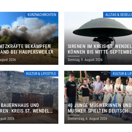
KURZNACHRICHTEN
ALLTAG & GESEL
SATZKRÄFTE BEKÄMPFEN
SIRENEN IM KREIS ST. WENDE
AND BEI HAUPERSWEILER
KÖNNEN BIS MITTE SEPTEMB
AUSSERPLANMÄSSIG HEULEN
August 2026
Sonntag, 9. August 2026
KULTUR & LIFESTYLE
KULTUR & LI
 BAUERNHAUS UND
40 JUNGE MUSIKERINNEN UND
REN: KREIS ST. WENDEL
MUSIKER SPIELTEN DEUTSCH-
M TAG DES OFFENEN
BRASILIANISCHES PROGRAMM 
ugust 2026
Donnerstag, 6. August 2026
S EIN
THOLEY