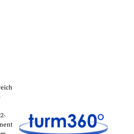
reich
e
2-
oment
dem