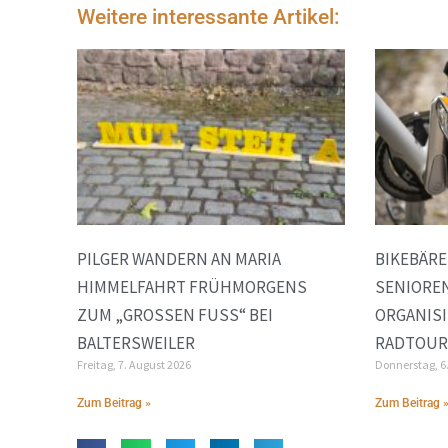
Weitere interessante Artikel:
PILGER WANDERN AN MARIA
BIKEBÄR
HIMMELFAHRT FRÜHMORGENS
SENIORE
ZUM „GROSSEN FUSS“ BEI BA
ORGANIS
LTERSWEILER
RADTOUR 
Freitag, 7. August 2026
Donnerstag, 6
Zum Beitrag »
Zum Beitrag 