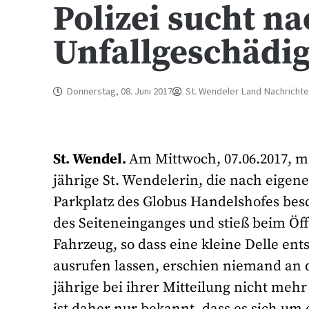
Polizei sucht n
Unfallgeschädi
Donnerstag, 08. Juni 2017
St. Wendeler Land Nachricht
St. Wendel.
Am Mittwoch, 07.06.2017, mel
jährige St. Wendelerin, die nach eige
Parkplatz des Globus Handelshofes bes
des Seiteneinganges und stieß beim Öf
Fahrzeug, so dass eine kleine Delle en
ausrufen lassen, erschien niemand an 
jährige bei ihrer Mitteilung nicht me
ist daher nur bekannt, dass es sich u