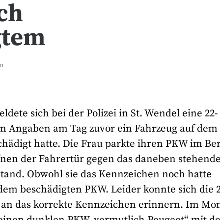
ach
gtem
en
dete sich bei der Polizei in St. Wendel eine 22-
nen Angaben am Tag zuvor ein Fahrzeug auf dem
chädigt hatte. Die Frau parkte ihren PKW im Be
fnen der Fahrertür gegen das daneben stehend
tstand. Obwohl sie das Kennzeichen noch hatte
dem beschädigten PKW. Leider konnte sich die 2
hr an das korrekte Kennzeichen erinnern. Im M
m einen dunklen PKW, vermutlich Peugeot“ mit 