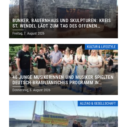
BUNKER, BAUERNHAUS UND SKULPTUREN: KREIS
ST. WENDEL LÄDT ZUM TAG DES OFFENEN
DENKMALS EIN
Freitag, 7. August 2026
KULTUR & LIFESTYLE
40 JUNGE MUSIKERINNEN UND MUSIKER SPIELTEN
DEUTSCH-BRASILIANISCHES PROGRAMM IN
THOLEY
Donnerstag, 6. August 2026
ALLTAG & GESELLSCHAFT