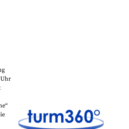
n
ng
 Uhr
t
ne“
ie