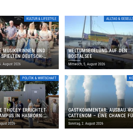
KULTUR & LIFESTYLE
ALLTAG & GESEL
E MUSIKERINNEN UND
WELTUMSEGELUNG AUF DEN
 SPIELTEN DEUTSCH-
BOSTALSEE
ANISCHES PROGRAMM IN
6. August 2026
Mittwoch, 5. August 2026
POLITIK & WIRTSCHAFT
K
E THOLEY ERRICHTET
GASTKOMMENTAR: AUSBAU V
AMPUS IN HASBORN-
CATTENOM – EINE CHANCE F
LER FÜR RUND 8,5 BIS 9
LOTHRINGEN UND DAS SAARL
ugust 2026
Sonntag, 2. August 2026
EN EURO