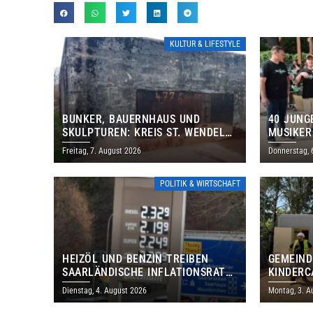
KULTUR & LIFESTYLE
BUNKER, BAUERNHAUS UND
40 JUNG
SKULPTUREN: KREIS ST. WENDEL
MUSIKER
LÄDT ZUM TAG DES OFFENEN
BRASILI
Freitag, 7. August 2026
Donnerstag, 
DENKMALS EIN
THOLEY
POLITIK & WIRTSCHAFT
HEIZÖL UND BENZIN TREIBEN
GEMEIND
SAARLÄNDISCHE INFLATIONSRATE
KINDERC
IM JULI AUF 3,2 PROZENT
DAUTWEI
Dienstag, 4. August 2026
Montag, 3. A
MILLION