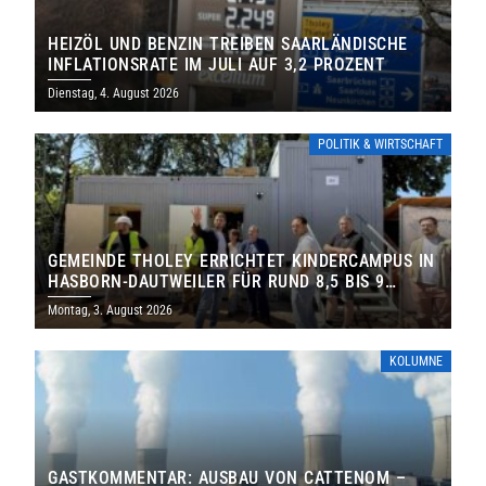
HEIZÖL UND BENZIN TREIBEN SAARLÄNDISCHE
INFLATIONSRATE IM JULI AUF 3,2 PROZENT
Dienstag, 4. August 2026
POLITIK & WIRTSCHAFT
GEMEINDE THOLEY ERRICHTET KINDERCAMPUS IN
HASBORN-DAUTWEILER FÜR RUND 8,5 BIS 9
MILLIONEN EURO
Montag, 3. August 2026
KOLUMNE
GASTKOMMENTAR: AUSBAU VON CATTENOM –