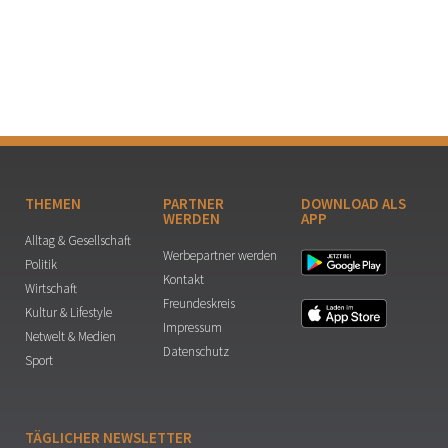
THEMEN
PARTNER
DOWNLOAD ALS
WERDEN
APP
Alltag & Gesellschaft
Werbepartner werden
Politik
Kontakt
Wirtschaft
Freundeskreis
Kultur & Lifestyle
Impressum
Netwelt & Medien
Datenschutz
Sport
TÄGLICHER NEWSLETTER