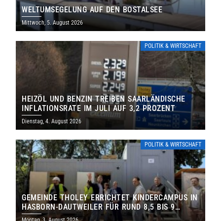
WELTUMSEGELUNG AUF DEN BOSTALSEE
Mittwoch, 5. August 2026
POLITIK & WIRTSCHAFT
HEIZÖL UND BENZIN TREIBEN SAARLÄNDISCHE
INFLATIONSRATE IM JULI AUF 3,2 PROZENT
Dienstag, 4. August 2026
POLITIK & WIRTSCHAFT
GEMEINDE THOLEY ERRICHTET KINDERCAMPUS IN
HASBORN-DAUTWEILER FÜR RUND 8,5 BIS 9
MILLIONEN EURO
Montag, 3. August 2026