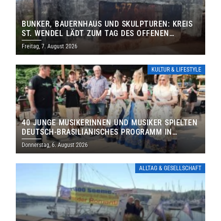
BUNKER, BAUERNHAUS UND SKULPTUREN: KREIS
ST. WENDEL LÄDT ZUM TAG DES OFFENEN
DENKMALS EIN
Freitag, 7. August 2026
KULTUR & LIFESTYLE
40 JUNGE MUSIKERINNEN UND MUSIKER SPIELTEN
DEUTSCH-BRASILIANISCHES PROGRAMM IN
THOLEY
Donnerstag, 6. August 2026
ALLTAG & GESELLSCHAFT