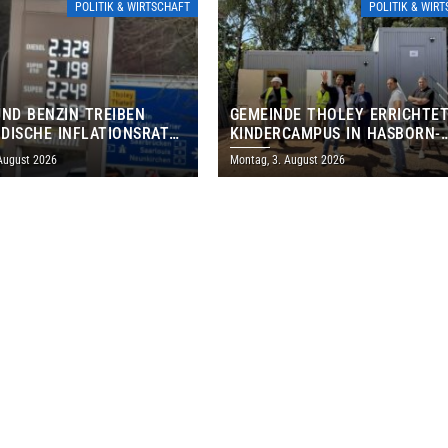
POLITIK & WIRTSCHAFT
POLITIK & WIR
UND BENZIN TREIBEN
GEMEINDE THOLEY ERRICHTE
DISCHE INFLATIONSRATE
KINDERCAMPUS IN HASBORN-
 AUF 3,2 PROZENT
DAUTWEILER FÜR RUND 8,5 BI
 August 2026
Montag, 3. August 2026
MILLIONEN EURO