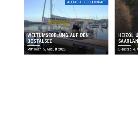
ALLTAG & GESELLSCHAFT
WELTUMSEGELUNG AUF DEN
HEIZÖL 
BOSTALSEE
SAARLÄN
IM JULI
Mittwoch, 5. August 2026
Dienstag, 4.