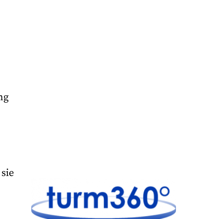
n
ng
sie