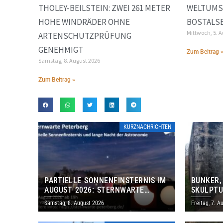
THOLEY-BEILSTEIN: ZWEI 261 METER
WELTUMS
HOHE WINDRÄDER OHNE
BOSTALS
Mittwoch, 5. 
ARTENSCHUTZPRÜFUNG
GENEHMIGT
Zum Beitrag 
Samstag, 8. August 2026
Zum Beitrag »
KURZNACHRICHTEN
PARTIELLE SONNENFINSTERNIS IM
BUNKER,
AUGUST 2026: STERNWARTE
SKULPTU
PETERBERG ÖFFNET KOSTENLOS
LÄDT ZU
Samstag, 8. August 2026
Freitag, 7. A
IHRE TORE
DENKMAL