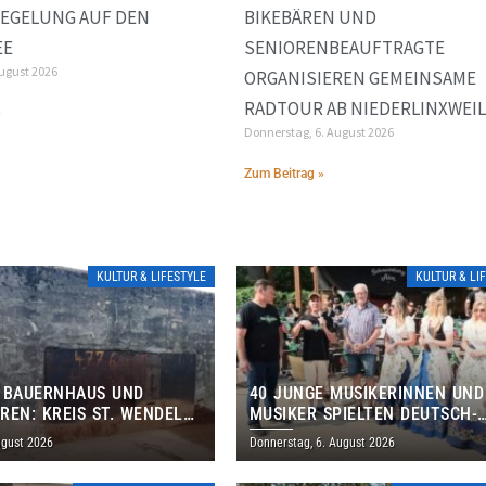
EGELUNG AUF DEN
BIKEBÄREN UND
EE
SENIORENBEAUFTRAGTE
August 2026
ORGANISIEREN GEMEINSAME
RADTOUR AB NIEDERLINXWEI
»
Donnerstag, 6. August 2026
Zum Beitrag »
KULTUR & LIFESTYLE
KULTUR & LI
 BAUERNHAUS UND
40 JUNGE MUSIKERINNEN UND
REN: KREIS ST. WENDEL
MUSIKER SPIELTEN DEUTSCH-
M TAG DES OFFENEN
BRASILIANISCHES PROGRAMM 
ugust 2026
Donnerstag, 6. August 2026
S EIN
THOLEY