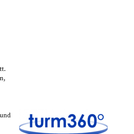
tt.
n,
 und