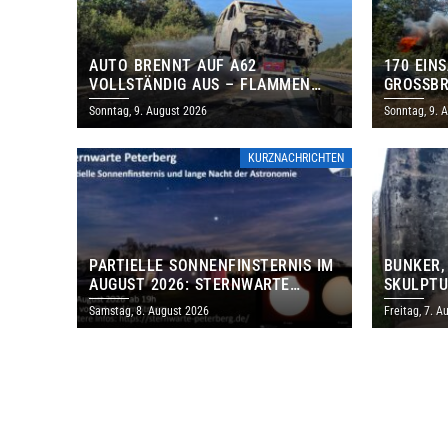
AUTO BRENNT AUF A62
170 EIN
VOLLSTÄNDIG AUS – FLAMMEN
GROSSBR
GREIFEN AUF BÖSCHUNG ÜBER
Sonntag, 9. August 2026
Sonntag, 9. 
KURZNACHRICHTEN
PARTIELLE SONNENFINSTERNIS IM
BUNKER,
AUGUST 2026: STERNWARTE
SKULPTU
PETERBERG ÖFFNET KOSTENLOS
LÄDT ZU
Samstag, 8. August 2026
Freitag, 7. A
IHRE TORE
DENKMAL