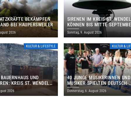
SATZKRÄFTE BEKÄMPFEN
SIRENEN IM KREIS ST. WENDE
AND BEI HAUPERSWEILER
KÖNNEN BIS MITTE SEPTEMB
AUSSERPLANMÄSSIG HEULEN
August 2026
Sonntag, 9. August 2026
KULTUR & LIFESTYLE
KULTUR & LI
 BAUERNHAUS UND
40 JUNGE MUSIKERINNEN UND
REN: KREIS ST. WENDEL
MUSIKER SPIELTEN DEUTSCH-
M TAG DES OFFENEN
BRASILIANISCHES PROGRAMM 
ugust 2026
Donnerstag, 6. August 2026
S EIN
THOLEY