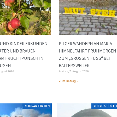
 UND KINDER ERKUNDEN
PILGER WANDERN AN MARIA
UTER UND BRAUEN
HIMMELFAHRT FRÜHMORGEN
AM FRUCHTPUNSCH IN
ZUM „GROSSEN FUSS“ BEI BA
AUSEN
LTERSWEILER
August 2026
Freitag, 7. August 2026
»
Zum Beitrag »
KURZNACHRICHTEN
ALLTAG & GESEL