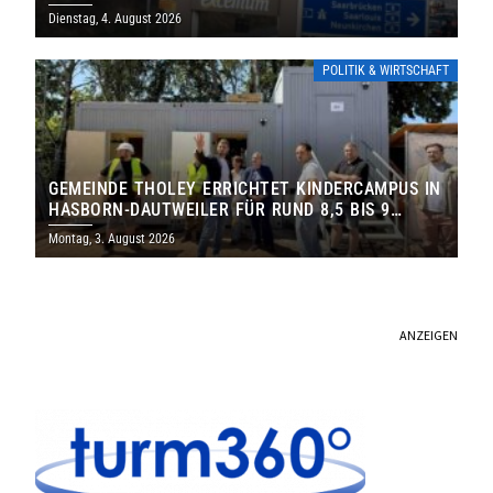
Dienstag, 4. August 2026
POLITIK & WIRTSCHAFT
GEMEINDE THOLEY ERRICHTET KINDERCAMPUS IN
HASBORN-DAUTWEILER FÜR RUND 8,5 BIS 9
MILLIONEN EURO
Montag, 3. August 2026
ANZEIGEN