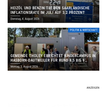
HEIZÖL UND BENZIN TREIBEN SAARLÄNDISCHE
INFLATIONSRATE IM JULI AUF 3,2 PROZENT
Dienstag, 4. August 2026
POLITIK & WIRTSCHAFT
GEMEINDE THOLEY ERRICHTET KINDERCAMPUS IN
HASBORN-DAUTWEILER FÜR RUND 8,5 BIS 9
MILLIONEN EURO
Montag, 3. August 2026
ANZEIGEN