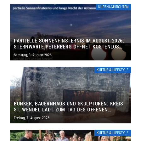
KURZNACHRICHTEN
PARTIELLE SONNENFINSTERNIS IM AUGUST 2026:
STERNWARTE PETERBERG ÖFFNET KOSTENLOS
IHRE TORE
Samstag, 8. August 2026
KULTUR & LIFESTYLE
BUNKER, BAUERNHAUS UND SKULPTUREN: KREIS
ST. WENDEL LÄDT ZUM TAG DES OFFENEN
DENKMALS EIN
Freitag, 7. August 2026
KULTUR & LIFESTYLE