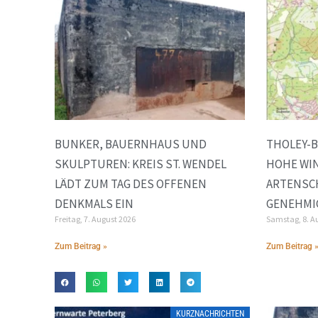
BUNKER, BAUERNHAUS UND
THOLEY-B
SKULPTUREN: KREIS ST. WENDEL
HOHE WI
LÄDT ZUM TAG DES OFFENEN
ARTENSC
DENKMALS EIN
GENEHMI
Freitag, 7. August 2026
Samstag, 8. A
Zum Beitrag »
Zum Beitrag 
KURZNACHRICHTEN