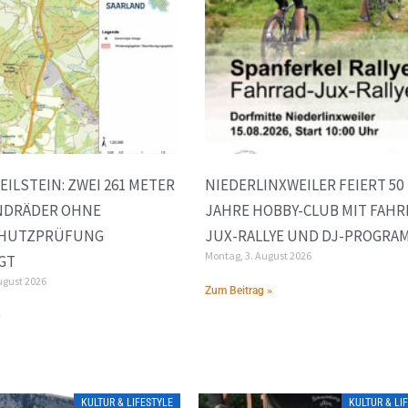
EILSTEIN: ZWEI 261 METER
NIEDERLINXWEILER FEIERT 50
NDRÄDER OHNE
JAHRE HOBBY-CLUB MIT FAHR
HUTZPRÜFUNG
JUX-RALLYE UND DJ-PROGRA
Montag, 3. August 2026
GT
ugust 2026
Zum Beitrag »
»
KULTUR & LIFESTYLE
KULTUR & LI