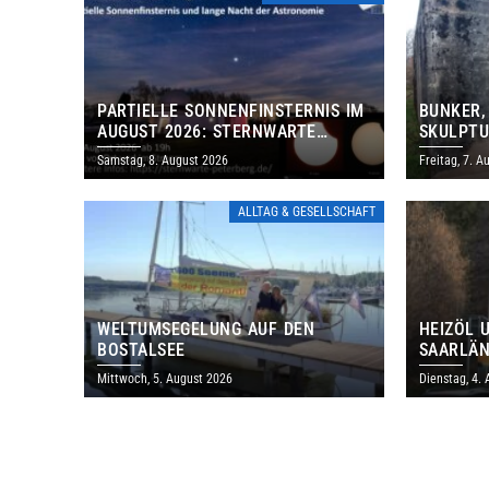
PARTIELLE SONNENFINSTERNIS IM
BUNKER,
AUGUST 2026: STERNWARTE
SKULPTU
PETERBERG ÖFFNET KOSTENLOS
LÄDT ZU
Samstag, 8. August 2026
Freitag, 7. A
IHRE TORE
DENKMAL
ALLTAG & GESELLSCHAFT
WELTUMSEGELUNG AUF DEN
HEIZÖL 
BOSTALSEE
SAARLÄN
IM JULI
Mittwoch, 5. August 2026
Dienstag, 4.