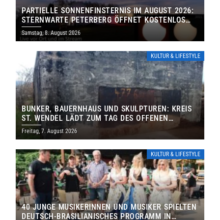
PARTIELLE SONNENFINSTERNIS IM AUGUST 2026:
STERNWARTE PETERBERG ÖFFNET KOSTENLOS
IHRE TORE
Samstag, 8. August 2026
KULTUR & LIFESTYLE
BUNKER, BAUERNHAUS UND SKULPTUREN: KREIS
ST. WENDEL LÄDT ZUM TAG DES OFFENEN
DENKMALS EIN
Freitag, 7. August 2026
KULTUR & LIFESTYLE
40 JUNGE MUSIKERINNEN UND MUSIKER SPIELTEN
DEUTSCH-BRASILIANISCHES PROGRAMM IN