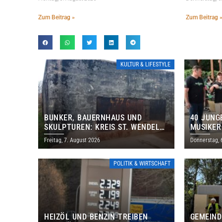
Zum Beitrag »
Zum Beitrag 
KULTUR & LIFESTYLE
BUNKER, BAUERNHAUS UND
40 JUNG
SKULPTUREN: KREIS ST. WENDEL
MUSIKER
LÄDT ZUM TAG DES OFFENEN
BRASILI
Freitag, 7. August 2026
Donnerstag, 
DENKMALS EIN
THOLEY
POLITIK & WIRTSCHAFT
HEIZÖL UND BENZIN TREIBEN
GEMEIND