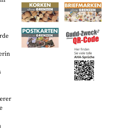
urde
erin
s
serer
e
n