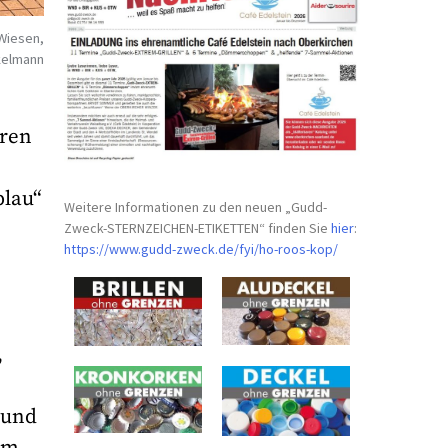
 Wiesen,
ckelmann
hren
blau“
Weitere Informationen zu den neuen „Gudd-
Zweck-STERNZEICHEN-
ETIKETTEN“ finden Sie
hier
:
https://www.gudd-zweck.de/fyi/
ho-roos-kop/
,
 und
im