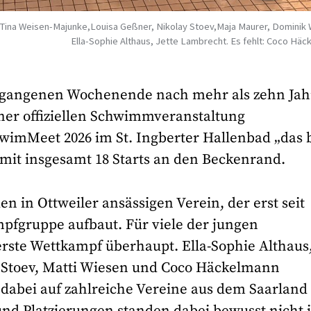
g,Tina Weisen-Majunke,Louisa Geßner, Nikolay Stoev,Maja Maurer, Dominik
Ella-Sophie Althaus, Jette Lambrecht. Es fehlt: Coco Hä
rgangenen Wochenende nach mehr als zehn Ja
ner offiziellen Schwimmveranstaltung
imMeet 2026 im St. Ingberter Hallenbad „das 
mit insgesamt 18 Starts an den Beckenrand.
en in Ottweiler ansässigen Verein, der erst seit
ampfgruppe aufbaut. Für viele der jungen
erste Wettkampf überhaupt. Ella-Sophie Althaus
y Stoev, Matti Wiesen und Coco Häckelmann
 dabei auf zahlreiche Vereine aus dem Saarland
und Platzierungen standen dabei bewusst nicht 