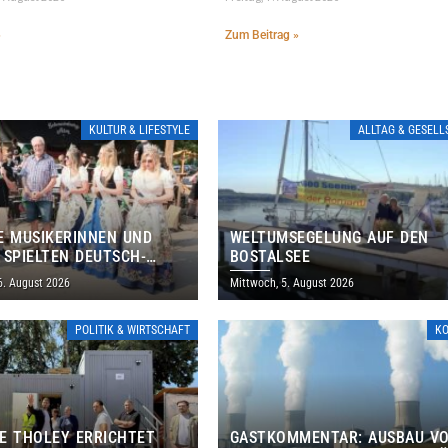
»
Zum Beitrag »
KULTUR & LIFESTYLE
ALLTAG & GESEL
E MUSIKERINNEN UND
WELTUMSEGELUNG AUF DEN
 SPIELTEN DEUTSCH-
BOSTALSEE
ANISCHES PROGRAMM IN
6. August 2026
Mittwoch, 5. August 2026
POLITIK & WIRTSCHAFT
K
E THOLEY ERRICHTET
GASTKOMMENTAR: AUSBAU V