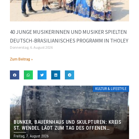
40 JUNGE MUSIKERINNEN UND MUSIKER SPIELTEN
DEUTSCH-BRASILIANISCHES PROGRAMM IN THOLEY
Donnerstag, 6. August 2026
Zum Beitrag »
KULTUR & LIFESTYLE
BUNKER, BAUERNHAUS UND SKULPTUREN: KREIS
ST. WENDEL LÄDT ZUM TAG DES OFFENEN
DENKMALS EIN
Freitag, 7. August 2026