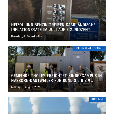
HEIZÖL UND BENZIN TREIBEN SAARLÄNDISCHE
INFLATIONSRATE IM JULI AUF 3,2 PROZENT
Dienstag, 4. August 2026
POLITIK & WIRTSCHAFT
GEMEINDE THOLEY ERRICHTET KINDERCAMPUS IN
HASBORN-DAUTWEILER FÜR RUND 8,5 BIS 9
MILLIONEN EURO
Montag, 3. August 2026
KOLUMNE