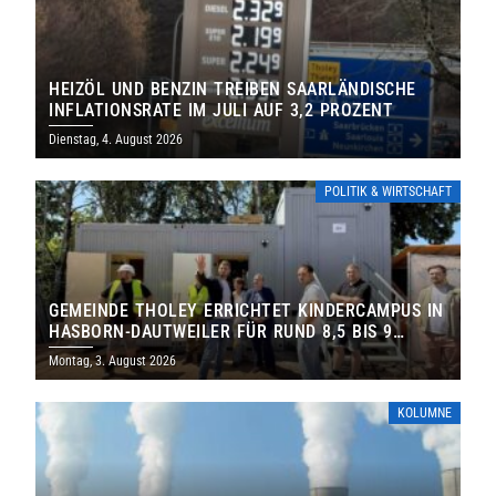
HEIZÖL UND BENZIN TREIBEN SAARLÄNDISCHE
INFLATIONSRATE IM JULI AUF 3,2 PROZENT
Dienstag, 4. August 2026
POLITIK & WIRTSCHAFT
GEMEINDE THOLEY ERRICHTET KINDERCAMPUS IN
HASBORN-DAUTWEILER FÜR RUND 8,5 BIS 9
MILLIONEN EURO
Montag, 3. August 2026
KOLUMNE