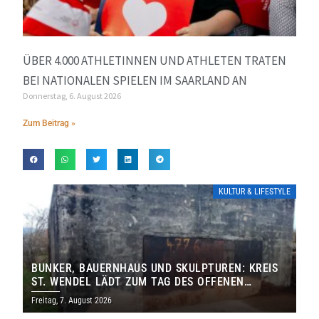
ÜBER 4.000 ATHLETINNEN UND ATHLETEN TRATEN
BEI NATIONALEN SPIELEN IM SAARLAND AN
Donnerstag, 6. August 2026
Zum Beitrag »
KULTUR & LIFESTYLE
BUNKER, BAUERNHAUS UND SKULPTUREN: KREIS
ST. WENDEL LÄDT ZUM TAG DES OFFENEN
DENKMALS EIN
Freitag, 7. August 2026