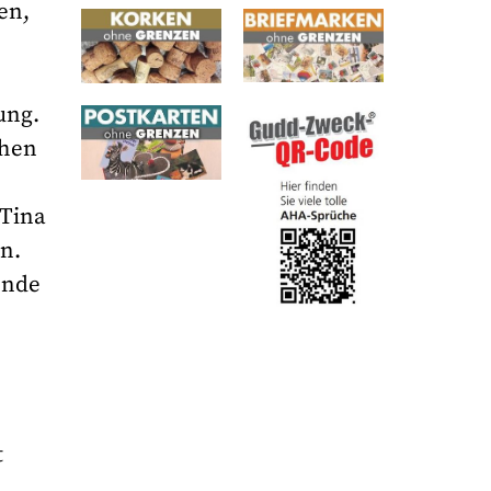
en,
ung.
ehen
 Tina
n.
ende
t