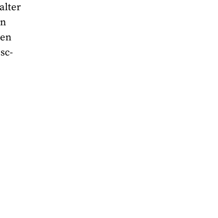
alter
en
den
sc-