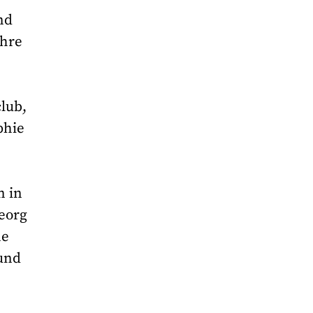
nd
ihre
lub,
phie
n in
Georg
ne
und