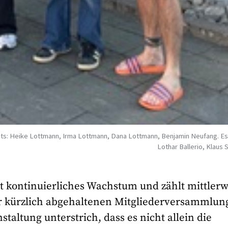
echts: Heike Lottmann, Irma Lottmann, Dana Lottmann, Benjamin Neufang. Es
Lothar Ballerio, Klaus
 kontinuierliches Wachstum und zählt mittlerw
er kürzlich abgehaltenen Mitgliederversammlun
taltung unterstrich, dass es nicht allein die