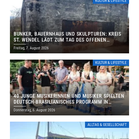
KULTUR & LIFESTYLE
BUNKER, BAUERNHAUS UND SKULPTUREN: KREIS
ST. WENDEL LÄDT ZUM TAG DES OFFENEN
DENKMALS EIN
Freitag, 7. August 2026
KULTUR & LIFESTYLE
40 JUNGE MUSIKERINNEN UND MUSIKER SPIELTEN
DEUTSCH-BRASILIANISCHES PROGRAMM IN
THOLEY
Donnerstag, 6. August 2026
ALLTAG & GESELLSCHAFT