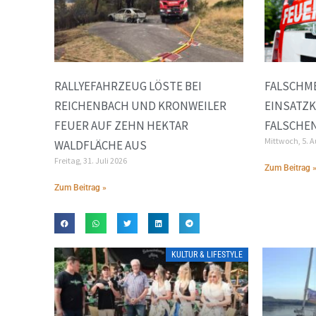
RALLYEFAHRZEUG LÖSTE BEI
FALSCHME
REICHENBACH UND KRONWEILER
EINSATZ
FEUER AUF ZEHN HEKTAR
FALSCHEN
Mittwoch, 5. 
WALDFLÄCHE AUS
Freitag, 31. Juli 2026
Zum Beitrag 
Zum Beitrag »
KULTUR & LIFESTYLE