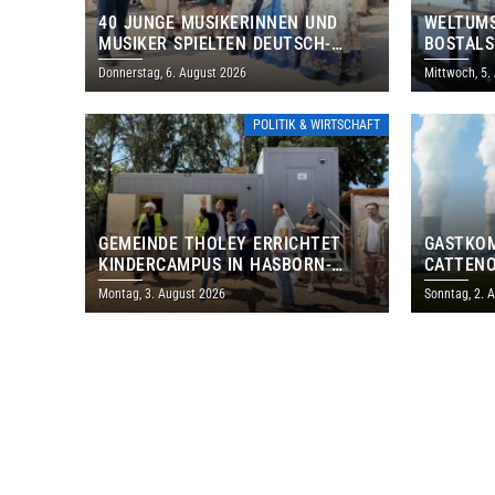
40 JUNGE MUSIKERINNEN UND
WELTUMS
MUSIKER SPIELTEN DEUTSCH-
BOSTALS
BRASILIANISCHES PROGRAMM IN
Donnerstag, 6. August 2026
Mittwoch, 5.
THOLEY
POLITIK & WIRTSCHAFT
GEMEINDE THOLEY ERRICHTET
GASTKO
KINDERCAMPUS IN HASBORN-
CATTENO
DAUTWEILER FÜR RUND 8,5 BIS 9
LOTHRIN
Montag, 3. August 2026
Sonntag, 2. 
MILLIONEN EURO