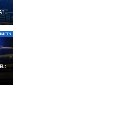
ATE
ICHTEN
EL: