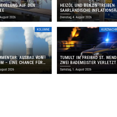
EGELUNG AUF DEN
HEIZÖL UND BENZIN TREIBEN
EE
SAARLÄNDISCHE INFLATIONSR
IM JULI AUF 3,2 PROZENT
 August 2026
Dienstag, 4. August 2026
KOLUMNE
KURZNACHR
MMENTAR: AUSBAU VON
TUMULT IM FREIBAD ST. WEND
M – EINE CHANCE FÜR
ZWEI BADEMEISTER VERLETZT
GEN UND DAS SAARLAND
August 2026
Samstag, 1. August 2026