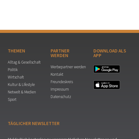
THEMEN
PARTNER
DOWNLOAD ALS
WERDEN
APP
Alltag & Gesellschaft
Werbepartner werden
Politik
Kontakt
Wirtschaft
Freundeskreis
Kultur & Lifestyle
Impressum
Netwelt & Medien
Datenschutz
Sport
TÄGLICHER NEWSLETTER