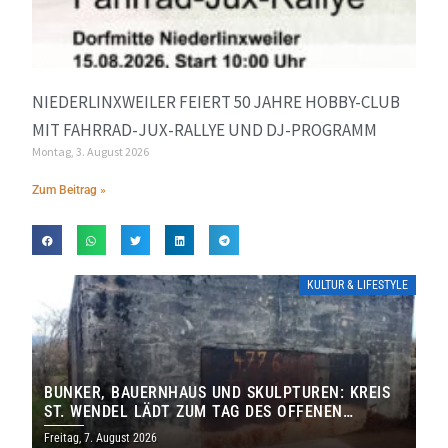
NIEDERLINXWEILER FEIERT 50 JAHRE HOBBY-CLUB
MIT FAHRRAD-JUX-RALLYE UND DJ-PROGRAMM
Montag, 3. August 2026
Zum Beitrag »
KULTUR & LIFESTYLE
BUNKER, BAUERNHAUS UND SKULPTUREN: KREIS
ST. WENDEL LÄDT ZUM TAG DES OFFENEN
DENKMALS EIN
Freitag, 7. August 2026