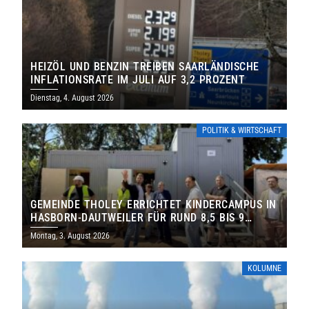
HEIZÖL UND BENZIN TREIBEN SAARLÄNDISCHE
INFLATIONSRATE IM JULI AUF 3,2 PROZENT
Dienstag, 4. August 2026
POLITIK & WIRTSCHAFT
GEMEINDE THOLEY ERRICHTET KINDERCAMPUS IN
HASBORN-DAUTWEILER FÜR RUND 8,5 BIS 9
MILLIONEN EURO
Montag, 3. August 2026
KOLUMNE