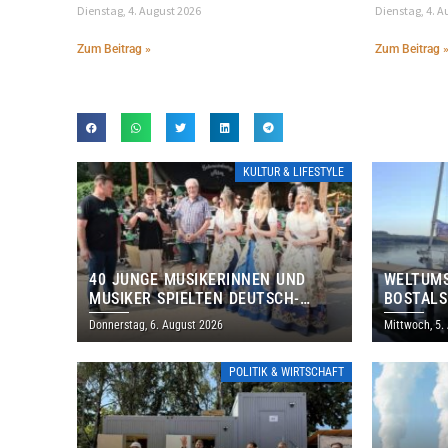
Dienstag, 4. August 2026
Dienstag, 4. A
Zum Beitrag »
Zum Beitrag 
KULTUR & LIFESTYLE
40 JUNGE MUSIKERINNEN UND
WELTUMS
MUSIKER SPIELTEN DEUTSCH-
BOSTALS
BRASILIANISCHES PROGRAMM IN
Donnerstag, 6. August 2026
Mittwoch, 5.
THOLEY
POLITIK & WIRTSCHAFT