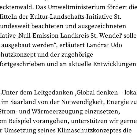
ecktenwald. Das Umweltministerium fördert di
teln der Kultur-Landschafts-Initiative St.
bundesweit beachteten und ausgezeichneten
iative ‚Null-Emission Landkreis St. Wendel‘ soll
 ausgebaut werden“, erläutert Landrat Udo
hutzkonzept und der zugehörige
ortgeschrieben und an aktuelle Entwicklungen
 „Unter dem Leitgedanken ,Global denken – loka
m Saarland von der Notwendigkeit, Energie z
 Strom- und Wärmeerzeugung einzusetzen,
tem Beispiel vorangehen, unterstützen wir gerne
er Umsetzung seines Klimaschutzkonzeptes die