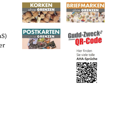
aS)
er