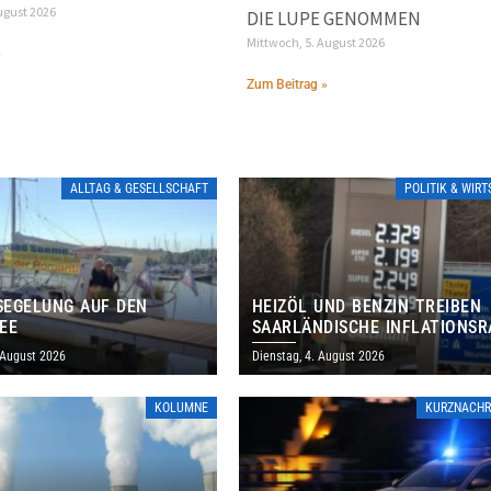
ugust 2026
DIE LUPE GENOMMEN
Mittwoch, 5. August 2026
»
Zum Beitrag »
ALLTAG & GESELLSCHAFT
POLITIK & WIR
EGELUNG AUF DEN
HEIZÖL UND BENZIN TREIBEN
EE
SAARLÄNDISCHE INFLATIONSR
IM JULI AUF 3,2 PROZENT
 August 2026
Dienstag, 4. August 2026
KOLUMNE
KURZNACHR