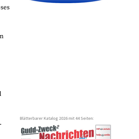
eses
en
l
u
Blätterbarer Katalog 2026 mit 44 Seiten:
.