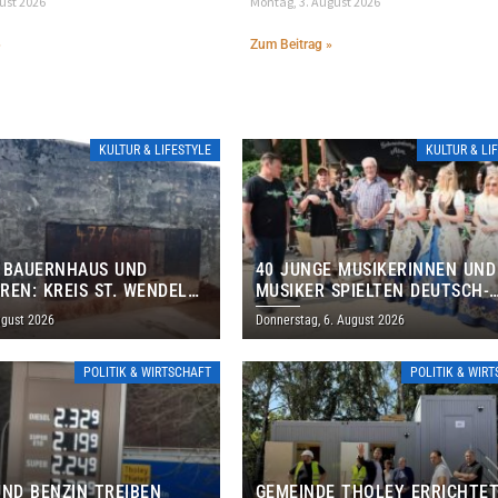
gust 2026
Montag, 3. August 2026
»
Zum Beitrag »
KULTUR & LIFESTYLE
KULTUR & LI
 BAUERNHAUS UND
40 JUNGE MUSIKERINNEN UND
REN: KREIS ST. WENDEL
MUSIKER SPIELTEN DEUTSCH-
M TAG DES OFFENEN
BRASILIANISCHES PROGRAMM 
ugust 2026
Donnerstag, 6. August 2026
S EIN
THOLEY
POLITIK & WIRTSCHAFT
POLITIK & WIR
UND BENZIN TREIBEN
GEMEINDE THOLEY ERRICHTE