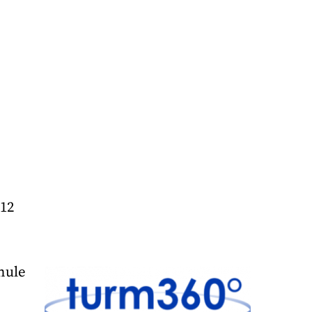
 12
hule