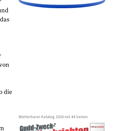
r
 und
 das
r
 von
o die
Blätterbarer Katalog 2026 mit 44 Seiten:
am