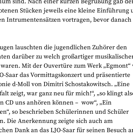
um sind. Nach einer kurzen Begrüßung gab de
botenen Stücken jeweils eine kleine Einführung
en Intrumentensätzen vortragen, bevor danach
Augen lauschten die jugendlichen Zuhörer den
ten darüber zu welch großartiger musikalische
e waren. Mit der Ouvertüre zum Werk „Egmont“
O-Saar das Vormittagskonzert und präsentierte
onie d-Moll von Dimitri Schostakowitsch. „Eine
alt zeigt, war ganz neu für mich!“, „so klingt als
 von CD uns anhören können – wow“, „Ein
en“, so beschrieben Schülerinnen und Schüler
. Die Anerkennung zeigte sich auch am
ichen Dank an das LJO-Saar für seinen Besuch 