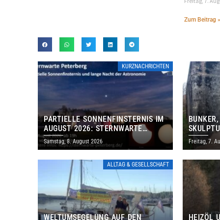
Freitag, 7. Au
Zum Beitrag 
KURZNACHRICHTEN
PARTIELLE SONNENFINSTERNIS IM
BUNKER,
AUGUST 2026: STERNWARTE
SKULPTU
PETERBERG ÖFFNET KOSTENLOS
LÄDT ZU
Samstag, 8. August 2026
Freitag, 7. A
IHRE TORE
DENKMAL
ALLTAG & GESELLSCHAFT
WELTUMSEGELUNG AUF DEN
HEIZÖL 