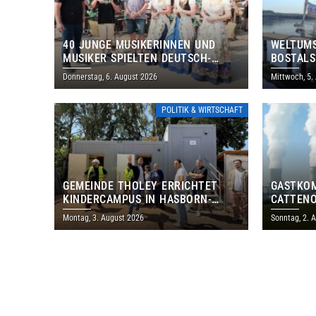
40 JUNGE MUSIKERINNEN UND
WELTUMS
MUSIKER SPIELTEN DEUTSCH-
BOSTALS
BRASILIANISCHES PROGRAMM IN
Donnerstag, 6. August 2026
Mittwoch, 5.
THOLEY
POLITIK & WIRTSCHAFT
GEMEINDE THOLEY ERRICHTET
GASTKO
KINDERCAMPUS IN HASBORN-
CATTENO
DAUTWEILER FÜR RUND 8,5 BIS 9
LOTHRIN
Montag, 3. August 2026
Sonntag, 2. 
MILLIONEN EURO