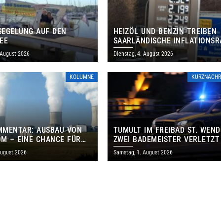
EGELUNG AUF DEN
HEIZÖL UND BENZIN TREIBEN
EE
SAARLÄNDISCHE INFLATIONSR
IM JULI AUF 3,2 PROZENT
 August 2026
Dienstag, 4. August 2026
KOLUMNE
KURZNACHR
MMENTAR: AUSBAU VON
TUMULT IM FREIBAD ST. WEND
M – EINE CHANCE FÜR
ZWEI BADEMEISTER VERLETZT
GEN UND DAS SAARLAND
August 2026
Samstag, 1. August 2026