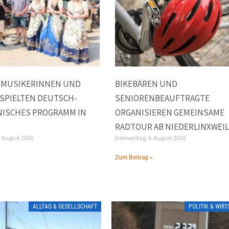
E MUSIKERINNEN UND
BIKEBÄREN UND
SPIELTEN DEUTSCH-
SENIORENBEAUFTRAGTE
NISCHES PROGRAMM IN
ORGANISIEREN GEMEINSAME
RADTOUR AB NIEDERLINXWEI
. August 2026
Donnerstag, 6. August 2026
»
Zum Beitrag »
ALLTAG & GESELLSCHAFT
POLITIK & WIR