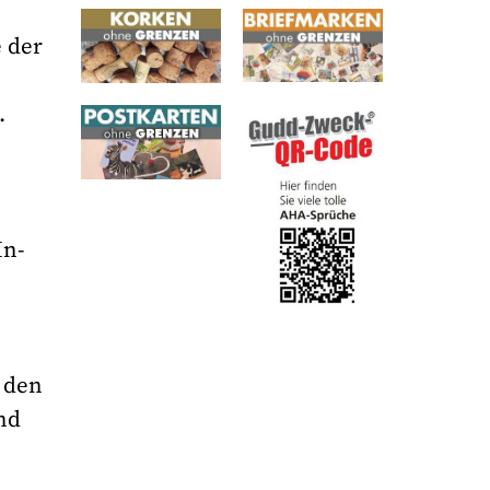
e der
.
In-
u den
nd