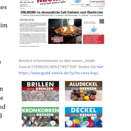
ues
 im
Weitere Informationen zu den neuen „Gudd-
n
Zweck-STERNZEICHEN-
ETIKETTEN“ finden Sie
hier
:
https://www.gudd-zweck.de/fyi/
ho-roos-kop/
en
se
nd
d