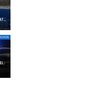
ATE
ICHTEN
EL: