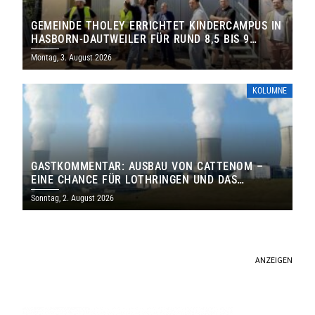
GEMEINDE THOLEY ERRICHTET KINDERCAMPUS IN
HASBORN-DAUTWEILER FÜR RUND 8,5 BIS 9
MILLIONEN EURO
Montag, 3. August 2026
KOLUMNE
GASTKOMMENTAR: AUSBAU VON CATTENOM –
EINE CHANCE FÜR LOTHRINGEN UND DAS
SAARLAND
Sonntag, 2. August 2026
ANZEIGEN