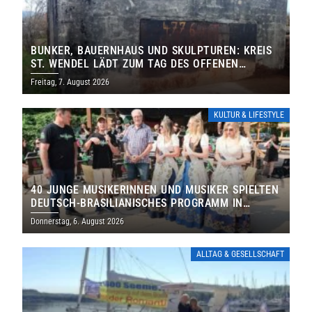
BUNKER, BAUERNHAUS UND SKULPTUREN: KREIS
ST. WENDEL LÄDT ZUM TAG DES OFFENEN
DENKMALS EIN
Freitag, 7. August 2026
KULTUR & LIFESTYLE
40 JUNGE MUSIKERINNEN UND MUSIKER SPIELTEN
DEUTSCH-BRASILIANISCHES PROGRAMM IN
THOLEY
Donnerstag, 6. August 2026
ALLTAG & GESELLSCHAFT