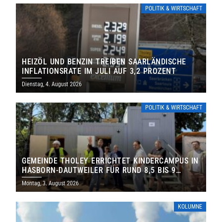
POLITIK & WIRTSCHAFT
HEIZÖL UND BENZIN TREIBEN SAARLÄNDISCHE
INFLATIONSRATE IM JULI AUF 3,2 PROZENT
Dienstag, 4. August 2026
POLITIK & WIRTSCHAFT
GEMEINDE THOLEY ERRICHTET KINDERCAMPUS IN
HASBORN-DAUTWEILER FÜR RUND 8,5 BIS 9
MILLIONEN EURO
Montag, 3. August 2026
KOLUMNE