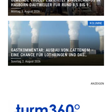
GEMEINDE THOLEY ERRICHTET KINDERCAMPUS IN
HASBORN-DAUTWEILER FÜR RUND 8,5 BIS 9
MILLIONEN EURO
Montag, 3. August 2026
KOLUMNE
GASTKOMMENTAR: AUSBAU VON CATTENOM –
EINE CHANCE FÜR LOTHRINGEN UND DAS
SAARLAND
Sonntag, 2. August 2026
ANZEIGEN