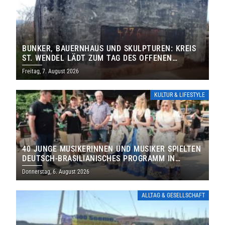
BUNKER, BAUERNHAUS UND SKULPTUREN: KREIS
ST. WENDEL LÄDT ZUM TAG DES OFFENEN
DENKMALS EIN
Freitag, 7. August 2026
KULTUR & LIFESTYLE
40 JUNGE MUSIKERINNEN UND MUSIKER SPIELTEN
DEUTSCH-BRASILIANISCHES PROGRAMM IN
THOLEY
Donnerstag, 6. August 2026
ALLTAG & GESELLSCHAFT