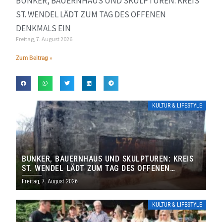
BUNKER, BAUERNHAUS UND SKULPTUREN: KREIS
ST. WENDEL LÄDT ZUM TAG DES OFFENEN
DENKMALS EIN
Freitag, 7. August 2026
Zum Beitrag »
KULTUR & LIFESTYLE
BUNKER, BAUERNHAUS UND SKULPTUREN: KREIS
ST. WENDEL LÄDT ZUM TAG DES OFFENEN
DENKMALS EIN
Freitag, 7. August 2026
KULTUR & LIFESTYLE