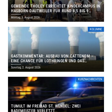
GEMEINDE THOLEY ERRICHTET KINDERCAMPUS IN
HASBORN-DAUTWEILER FÜR RUND 8,5 BIS 9
MILLIONEN EURO
Montag, 3. August 2026
KOLUMNE
GASTKOMMENTAR: AUSBAU VON CATTENOM –
EINE CHANCE FÜR LOTHRINGEN UND DAS
SAARLAND
Sonntag, 2. August 2026
KURZNACHRICHTEN
TUMULT IM FREIBAD ST. WENDEL: ZWEI
BADEMEISTER VERLETZT