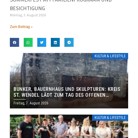
BESICHTIGUNG
Montag, 3. August 2026
Zum Beitrag »
KULTUR & LIFESTYLE
BUNKER, BAUERNHAUS UND SKULPTUREN: KREIS
ST. WENDEL LÄDT ZUM TAG DES OFFENEN
DENKMALS EIN
Freitag, 7. August 2026
KULTUR & LIFESTYLE