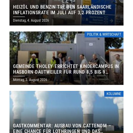
HEIZÖL UND BENZIN TREIBEN SAARLÄNDISCHE
INFLATIONSRATE IM JULI AUF 3,2 PROZENT
Dienstag, 4. August 2026
POLITIK & WIRTSCHAFT
GEMEINDE THOLEY ERRICHTET KINDERCAMPUS IN
HASBORN-DAUTWEILER FÜR RUND 8,5 BIS 9
MILLIONEN EURO
Montag, 3. August 2026
KOLUMNE
GASTKOMMENTAR: AUSBAU VON CATTENOM –
EINE CHANCE FÜR LOTHRINGEN UND DAS