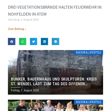
DREI VEGETATIONSBRÄNDE HALTEN FEUERWEHR IN
NOHFELDEN IN ATEM
Samstag, 1. August 2026
Zum Beitrag »
KULTUR & LIFESTYLE
BUNKER, BAUERNHAUS UND SKULPTUREN: KREIS
ST. WENDEL LÄDT ZUM TAG DES OFFENEN
DENKMALS EIN
Freitag, 7. August 2026
KULTUR & LIFESTYLE