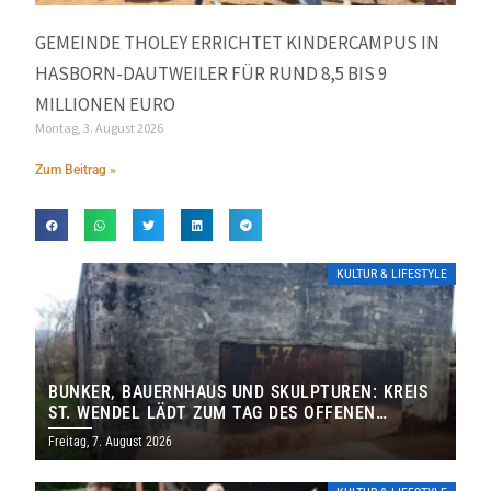
GEMEINDE THOLEY ERRICHTET KINDERCAMPUS IN
HASBORN-DAUTWEILER FÜR RUND 8,5 BIS 9
MILLIONEN EURO
Montag, 3. August 2026
Zum Beitrag »
KULTUR & LIFESTYLE
BUNKER, BAUERNHAUS UND SKULPTUREN: KREIS
ST. WENDEL LÄDT ZUM TAG DES OFFENEN
DENKMALS EIN
Freitag, 7. August 2026