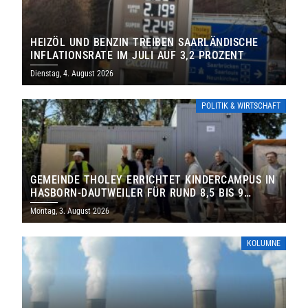
HEIZÖL UND BENZIN TREIBEN SAARLÄNDISCHE
INFLATIONSRATE IM JULI AUF 3,2 PROZENT
Dienstag, 4. August 2026
POLITIK & WIRTSCHAFT
GEMEINDE THOLEY ERRICHTET KINDERCAMPUS IN
HASBORN-DAUTWEILER FÜR RUND 8,5 BIS 9
MILLIONEN EURO
Montag, 3. August 2026
KOLUMNE