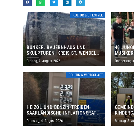
KULTUR & LIFESTYLE
BUNKER, BAUERNHAUS UND
40 JUNG
SKULPTUREN: KREIS ST. WENDEL
MUSIKER
LÄDT ZUM TAG DES OFFENEN
BRASILI
Freitag, 7. August 2026
Donnerstag, 
DENKMALS EIN
THOLEY
POLITIK & WIRTSCHAFT
HEIZÖL UND BENZIN TREIBEN
GEMEIND
SAARLÄNDISCHE INFLATIONSRATE
KINDERC
IM JULI AUF 3,2 PROZENT
DAUTWEI
Dienstag, 4. August 2026
Montag, 3. A
MILLION