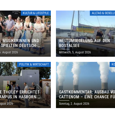
KULTUR & LIFESTYLE
ALLTAG & GESEL
E MUSIKERINNEN UND
WELTUMSEGELUNG AUF DEN
 SPIELTEN DEUTSCH-
BOSTALSEE
ANISCHES PROGRAMM IN
6. August 2026
Mittwoch, 5. August 2026
POLITIK & WIRTSCHAFT
K
E THOLEY ERRICHTET
GASTKOMMENTAR: AUSBAU V
AMPUS IN HASBORN-
CATTENOM – EINE CHANCE F
LER FÜR RUND 8,5 BIS 9
LOTHRINGEN UND DAS SAARL
ugust 2026
Sonntag, 2. August 2026
EN EURO