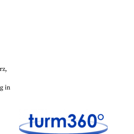
rz,
g in